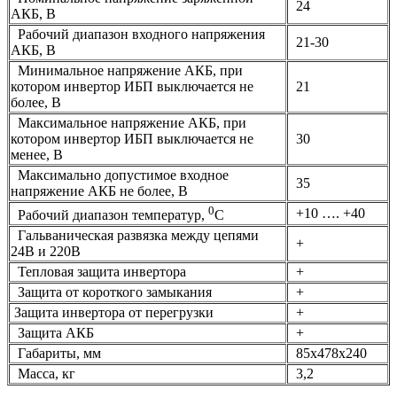
24
АКБ, В
Рабочий диапазон входного напряжения
21-30
АКБ, В
Минимальное напряжение АКБ, при
котором инвертор ИБП выключается не
21
более, В
Максимальное напряжение АКБ, при
котором инвертор ИБП выключается не
30
менее, В
Максимально допустимое входное
35
напряжение АКБ не более, В
0
+10 …. +40
Рабочий диапазон температур,
С
Гальваническая развязка между цепями
+
24В и 220В
Тепловая защита инвертора
+
Защита от короткого замыкания
+
Защита инвертора от перегрузки
+
Защита АКБ
+
Габариты, мм
85х478х240
Масса, кг
3,2