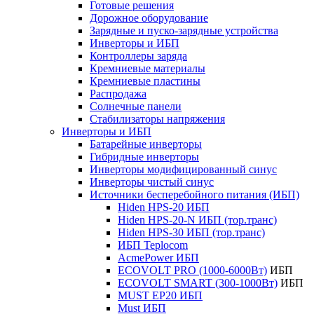
Готовые решения
Дорожное оборудование
Зарядные и пуско-зарядные устройства
Инверторы и ИБП
Контроллеры заряда
Кремниевые материалы
Кремниевые пластины
Распродажа
Солнечные панели
Стабилизаторы напряжения
Инверторы и ИБП
Батарейные инверторы
Гибридные инверторы
Инверторы модифицированный синус
Инверторы чистый синус
Источники бесперебойного питания (ИБП)
Hiden HPS-20 ИБП
Hiden HPS-20-N ИБП (тор.транс)
Hiden HPS-30 ИБП (тор.транс)
ИБП Teplocom
AcmePower ИБП
ECOVOLT PRO (1000-6000Вт)
ИБП
ECOVOLT SMART (300-1000Вт)
ИБП
MUST EP20 ИБП
Must ИБП