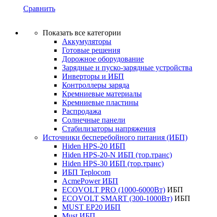
Сравнить
Показать все категории
Аккумуляторы
Готовые решения
Дорожное оборудование
Зарядные и пуско-зарядные устройства
Инверторы и ИБП
Контроллеры заряда
Кремниевые материалы
Кремниевые пластины
Распродажа
Солнечные панели
Стабилизаторы напряжения
Источники бесперебойного питания (ИБП)
Hiden HPS-20 ИБП
Hiden HPS-20-N ИБП (тор.транс)
Hiden HPS-30 ИБП (тор.транс)
ИБП Teplocom
AcmePower ИБП
ECOVOLT PRO (1000-6000Вт)
ИБП
ECOVOLT SMART (300-1000Вт)
ИБП
MUST EP20 ИБП
Must ИБП