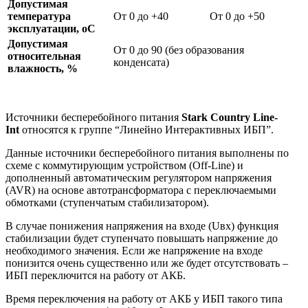
Допустимая
температура
От 0 до +40
От 0 до +50
эксплуатации, оС
Допустимая
От 0 до 90 (без образования
относительная
конденсата)
влажность, %
Источники бесперебойного питания
Stark Country Line-
Int
относятся к группе “Линейно Интерактивных ИБП”.
Данные источники бесперебойного питания выполнены по
схеме с коммутирующим устройством (Off-Line) и
дополненный автоматическим регулятором напряжения
(AVR) на основе автотрансформатора с переключаемыми
обмотками (ступенчатым стабилизатором).
В случае понижения напряжения на входе (Uвх) функция
стабилизации будет ступенчато повышать напряжение до
необходимого значения. Если же напряжение на входе
понизится очень существенно или же будет отсутствовать –
ИБП переключится на работу от АКБ.
Время переключения на работу от АКБ у ИБП такого типа