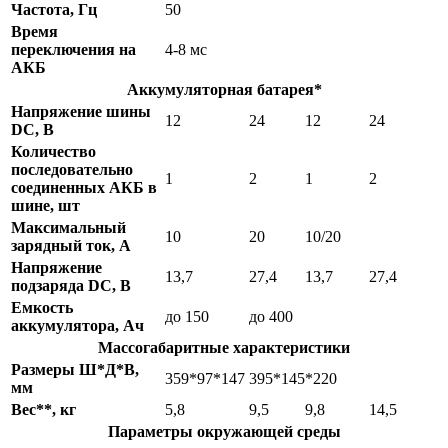
Частота, Гц
50
Время
переключения на
4-8 мс
АКБ
Аккумуляторная батарея*
Напряжение шины
12
24
12
24
DC, B
Количество
последовательно
1
2
1
2
соединенных АКБ в
шине, шт
Максимальный
10
20
10/20
зарядный ток, А
Напряжение
13,7
27,4
13,7
27,4
подзаряда DC, B
Емкость
до 150
до 400
аккумулятора, Ач
Массогабаритные характеристики
Размеры Ш*Д*В,
359*97*147
395*145*220
мм
Вес**, кг
5,8
9,5
9,8
14,5
Параметры окружающей среды