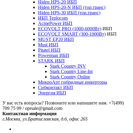
Hiden HPS-20 ИБП
Hiden HPS-20-N ИБП (тор.транс)
Hiden HPS-30 ИБП (тор.транс)
ИБП Teplocom
AcmePower ИБП
ECOVOLT PRO (1000-6000Вт)
ИБП
ECOVOLT SMART (300-1000Вт)
ИБП
MUST EP20 ИБП
Must ИБП
Pitatel ИБП
Powerman ИБП
STARK ИБП
Stark Country INV
Stark Country Line-Int
Stark Country Online
МикроАрт гибридные инверторы
Сибконтакт ИБП
Энергия ИБП
У вас есть вопросы? Позвоните или напишите нам.
+7(499)
709 75 09 / oprsale@gmail.com
Контактная информация
г.Москва, ул.Братиславская, д.6, офис 265