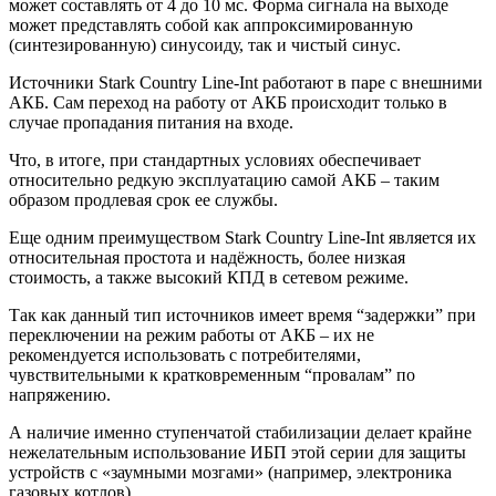
может составлять от 4 до 10 мс. Форма сигнала на выходе
может представлять собой как аппроксимированную
(синтезированную) синусоиду, так и чистый синус.
Источники Stark Country Line-Int работают в паре с внешними
АКБ. Сам переход на работу от АКБ происходит только в
случае пропадания питания на входе.
Что, в итоге, при стандартных условиях обеспечивает
относительно редкую эксплуатацию самой АКБ – таким
образом продлевая срок ее службы.
Еще одним преимуществом Stark Country Line-Int является их
относительная простота и надёжность, более низкая
стоимость, а также высокий КПД в сетевом режиме.
Так как данный тип источников имеет время “задержки” при
переключении на режим работы от АКБ – их не
рекомендуется использовать с потребителями,
чувствительными к кратковременным “провалам” по
напряжению.
А наличие именно ступенчатой стабилизации делает крайне
нежелательным использование ИБП этой серии для защиты
устройств с «заумными мозгами» (например, электроника
газовых котлов).