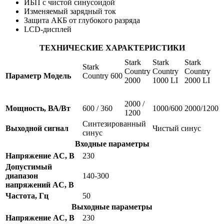
ИБП с чистой синусоидой
Изменяемый зарядный ток
Защита АКБ от глубокого разряда
LCD-дисплей
ТЕХНИЧЕСКИЕ ХАРАКТЕРИСТИКИ
Stark
Stark
Stark
Stark
Country
Country
Country
Параметр Модель
Country 600
2000
1000 LI
2000 LI
2000 /
Мощность, ВА/Вт
600 / 360
1000/600
2000/1200
1200
Синтезированный
Выходной сигнал
Чистый синус
синус
Входные параметры
Напряжение AC, B
230
Допустимый
диапазон
140-300
напряжений
AC, B
Частота, Гц
50
Выходные параметры
Напряжение AC, B
230