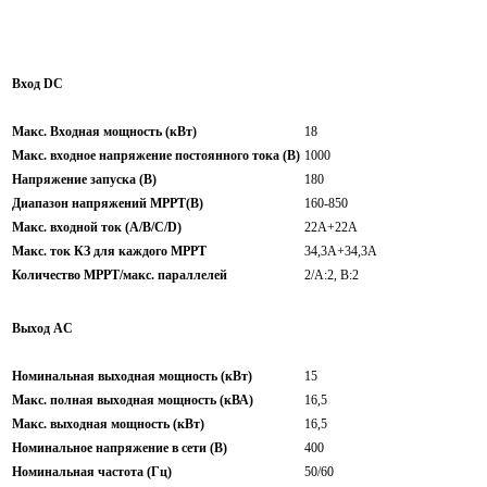
Вход DC
Макс. Входная мощность (кВт)
18
Макс. входное напряжение постоянного тока (В)
1000
Напряжение запуска (В)
180
Диапазон напряжений МРРТ(В)
160-850
Макс. входной ток (A/B/C/D)
22A+22A
Макс. ток КЗ для каждого МРРТ
34,3A+34,3A
Количество МРРТ/макс. параллелей
2/A:2, B:2
Выход AC
Номинальная выходная мощность (кВт)
15
Макс. полная выходная мощность (кВА)
16,5
Макс. выходная мощность (кВт)
16,5
Номинальное напряжение в сети (В)
400
Номинальная частота (Гц)
50/60