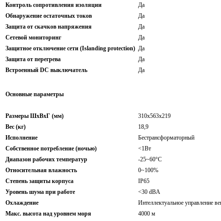
Контроль сопротивления изоляции
Да
Обнаружение остаточных токов
Да
Защита от скачков напряжения
Да
Сетевой мониторинг
Да
Защитное отключение сети (Islanding protection)
Да
Защита от перегрева
Да
Встроенный DC выключатель
Да
Основные параметры
Размеры ШхВхГ (мм)
310х563х219
Вес (кг)
18,9
Исполнение
Бестрансформаторный
Собственное потребление (ночью)
<1Вт
Диапазон рабочих температур
-25~60°C
Относительная влажность
0~100%
Степень защиты корпуса
IP65
Уровень шума при работе
<30 dBA
Охлаждение
Интеллектуальное управление в
Макс. высота над уровнем моря
4000 м