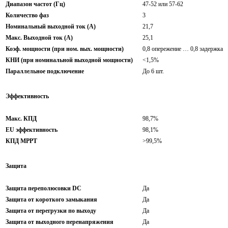
Диапазон частот (Гц)
47-52 или 57-62
Количество фаз
3
Номинальный выходной ток (A)
21,7
Макс. Выходной ток (A)
25,1
Коэф. мощности (при ном. вых. мощности)
0,8 опережение … 0,8 задержка
КНИ (при номинальной выходной мощности)
<1,5%
Параллельное подключение
До 6 шт.
Эффективность
Макс. КПД
98,7%
EU эффективность
98,1%
КПД MPPT
>99,5%
Защита
Защита переполюсовки DC
Да
Защита от короткого замыкания
Да
Защита от перегрузки по выходу
Да
Защита от выходного перенапряжения
Да