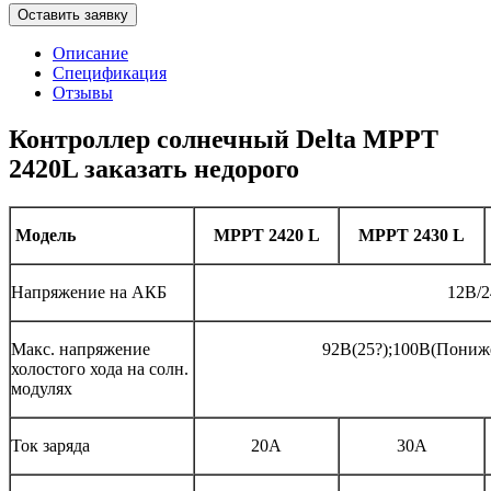
Оставить заявку
Описание
Спецификация
Отзывы
Контроллер солнечный Delta MPPT
2420L заказать недорого
Модель
MPPT 2420 L
MPPT 2430 L
Напряжение на АКБ
12В/
Макс. напряжение
92В(25?);100В(Пониж
холостого хода на солн.
модулях
Ток заряда
20A
30A