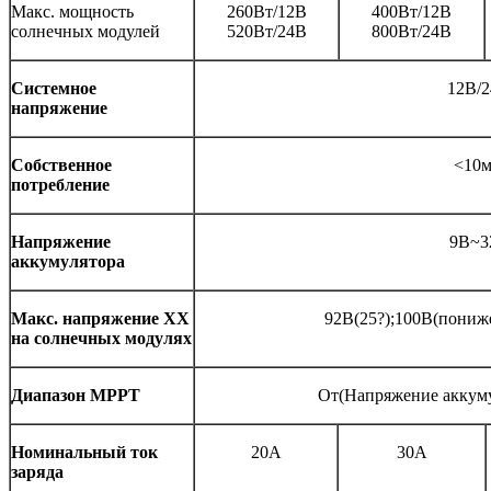
Макс. мощность
260Вт/12В
400Вт/12В
солнечных модулей
520Вт/24В
800Вт/24В
Системное
12В/
напряжение
Собственное
<10
потребление
Напряжение
9В~3
аккумулятора
Макс. напряжение ХХ
92В(25?);100В(пониж
на солнечных модулях
Диапазон МРРТ
От(Напряжение аккуму
Номинальный ток
20A
30A
заряда