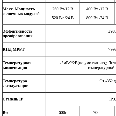
Макс. Мощность
260 Вт/12 В
400 Вт /12 В
солнечных модулей
520 Вт /24 В
800 Вт /24 В
Эффективность
≤98
преобразования
КПД MPPT
>99
Температурная
-3мВ/?/2В(по умолчанию); Лит
компенсация
температурной
Температура
От -35? д
эксплуатации
Степень IP
IP3
Вес
600г
700г