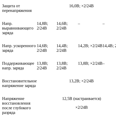
Защита от
16,0В; ×2/24В
перенапряжения
Напр.
14,8В;
14,6В;
–
–
выравнивающего
2/24В
2/24В
заряда
Напр. ускоренного
14,6В;
14,4В;
14,2В; ×2/24В
14,4В; 
заряда
2/24В
2/24В
Поддерживающее
13,8В;
13,8В;
13,8В; ×2/24В
–
напр. заряда
2/24В
2/24В
Восстановительное
13,2В; ×2/24В
напряжение заряда
Напряжение
12,5В (настраивается)
восстановления
×2/24В
после глубокого
разряда