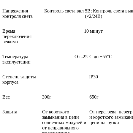
Напряжения
Контроль света вкл 5В; Контроль света вы
контроля света
(×2/24В)
Время
10 минут
переключения
режима
Температура
От -25°С до +55°С
эксплуатации
Степень защиты
IP30
корпуса
Вес
390г
650г
Защита
От короткого
От перегрева, перегр
замыкания в цепи
и короткого замыкан
солнечных модулей и
цепи нагрузки
от неправильного