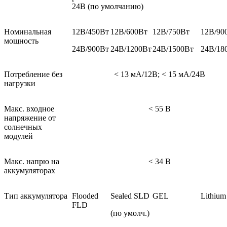
24В (по умолчанию)
Номинальная
12В/450Вт
12В/600Вт
12В/750Вт
12В/90
мощность
24В/900Вт
24В/1200Вт
24В/1500Вт
24В/18
Потребление без
< 13 мА/12В; < 15 мА/24В
нагрузки
Макс. входное
< 55 В
напряжение от
солнечных
модулей
Макс. напрю на
< 34 В
аккумуляторах
Тип аккумулятора
Flooded
Sealed SLD
GEL
Lithium
FLD
(по умолч.)