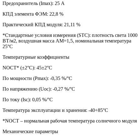
Предохранитель (Imax): 25 А
КПД элемента ФЭМ: 22,8 %
Практический КПД модуля: 21,11 %
*Стандартные условия измерения (STC): плотность света 1000
ВТ/м2, воздушная масса АМ=1,5, номинальная температура
25°С
Температурные коэффициенты
NOCT* (±2°С): 45±2°С
По мощности (Pmax): -0,35 %/°С
По напряжению (Uoc): -0,27 %/°С
По току (Isc): 0,05 %/°С
Температура эксплуатации и хранения: -40÷85°С
*NOCT – нормальная рабочая температура солнечного модуля
Механические параметры