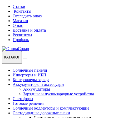
Перейти
Перейти
Статьи
к
к
Контакты
навигации
содержанию
Отследить заказ
Магазин
О нас
Доставка и оплата
Реквизиты
Профиль
КАТАЛОГ
Солнечные панели
Инверторы и ИБП
Контроллеры заряда
Аккумуляторы и аксессуары
Аккумуляторы
Зарядные и пуско-зарядные устройства
Светофоры
Готовые решения
Солнечные коллекторы и комплектующие
Светодиодные дорожные знаки
Светодиодные дорожные знаки