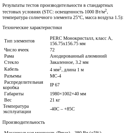
Результаты тестов производительности в стандартных
2
тестовых условиях (STC: освещенность 1000 Вт/м
,
температура солнечного элемента 25°С, масса воздуха 1.5):
Технические характеристики
PERC Монокристалл, класс А,
Тип элементов
156.75х156.75 мм
Число ячеек
72
Рама
Анодированный алюминий
Стекло
Закаленное, 3.2 мм
2
Кабель
4 мм
, длина 1 м
Разъемы
МС-4
Распределительная
IP 67
коробка
Габариты
1980×1002×40 мм
Вес
21 кг
Температура
-40С – +85С
эксплуатации
Производительность
Максимальная мощность (Pmax)
380 Вт (±5%)