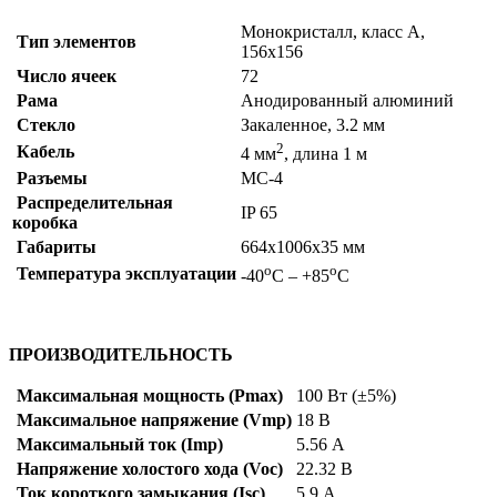
Монокристалл, класс А,
Тип элементов
156х156
Число ячеек
72
Рама
Анодированный алюминий
Стекло
Закаленное, 3.2 мм
2
Кабель
4 мм
, длина 1 м
Разъемы
МС-4
Распределительная
IP 65
коробка
Габариты
664х1006х35 мм
о
о
Температура эксплуатации
-40
С – +85
С
ПРОИЗВОДИТЕЛЬНОСТЬ
Максимальная мощность (Pmax)
100 Вт (±5%)
Максимальное напряжение (Vmp)
18 В
Максимальный ток (Imp)
5.56 А
Напряжение холостого хода (Voc)
22.32 В
Ток короткого замыкания (Isc)
5.9 А