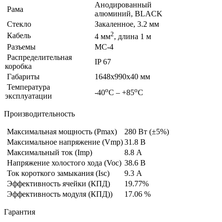
Анодированный
Рама
алюминий, BLACK
Стекло
Закаленное, 3.2 мм
2
Кабель
4 мм
, длина 1 м
Разъемы
МС-4
Распределительная
IP 67
коробка
Габариты
1648х990х40 мм
Температура
о
о
-40
С – +85
С
эксплуатации
Производительность
Максимальная мощность (Pmax)
280 Вт (±5%)
Максимальное напряжение (Vmp)
31.8 В
Максимальный ток (Imp)
8.8 А
Напряжение холостого хода (Voc)
38.6 В
Ток короткого замыкания (Isc)
9.3 А
Эффективность ячейки (КПД)
19.77%
Эффективность модуля (КПД))
17.06 %
Гарантия