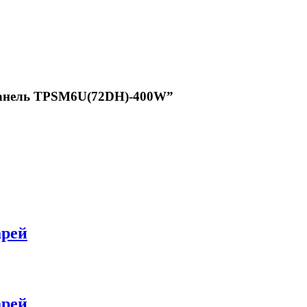
 панель TPSM6U(72DH)-400W”
арей
арей