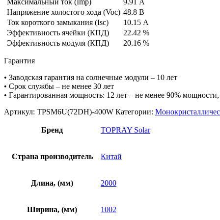
Максимальный ток (Imp)
9.91 А
Напряжение холостого хода (Voc)
48.8 В
Ток короткого замыкания (Isc)
10.15 А
Эффективность ячейки (КПД)
22.42 %
Эффективность модуля (КПД)
20.16 %
Гарантия
• Заводская гарантия на солнечные модули – 10 лет
• Срок службы – не менее 30 лет
• Гарантированная мощность: 12 лет – не менее 90% мощности,
Артикул:
TPSM6U(72DH)-400W
Категории:
Монокристалличес
Бренд
TOPRAY Solar
Страна производитель
Китай
Длина, (мм)
2000
Ширина, (мм)
1002