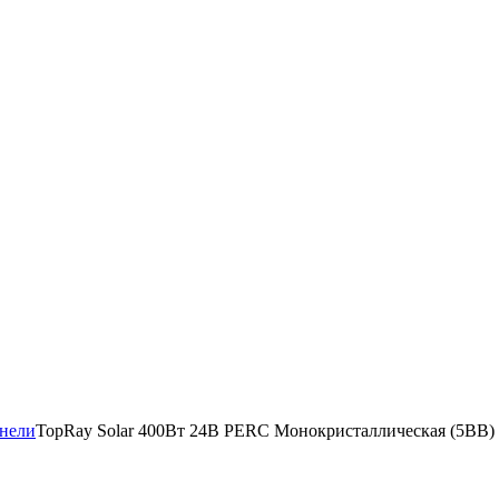
анели
TopRay Solar 400Вт 24В PERC Монокристаллическая (5BB