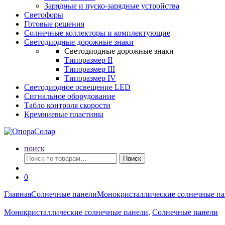
Зарядные и пуско-зарядные устройства
Светофоры
Готовые решения
Солнечные коллекторы и комплектующие
Светодиодные дорожные знаки
Светодиодные дорожные знаки
Типоразмер II
Типоразмер III
Типоразмер IV
Светодиодное освещение LED
Сигнальное оборудование
Табло контроля скорости
Кремниевые пластины
поиск
Искать:
Поиск
0
Главная
Солнечные панели
Монокристаллические солнечные п
Монокристаллические солнечные панели
,
Солнечные панели