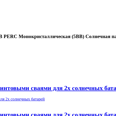
 24В PERC Монокристаллическая (5BB) Солнечная
винтовыми сваями для 2х солнечных бат
винтовыми сваями для 2х солнечных бат