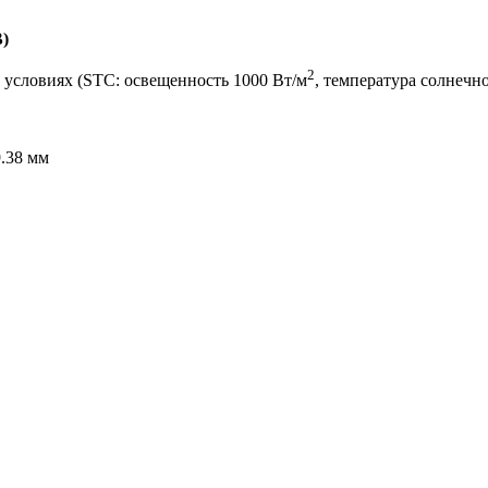
)
2
 условиях (STC: освещенность 1000 Вт/м
, температура солнечно
.38 мм