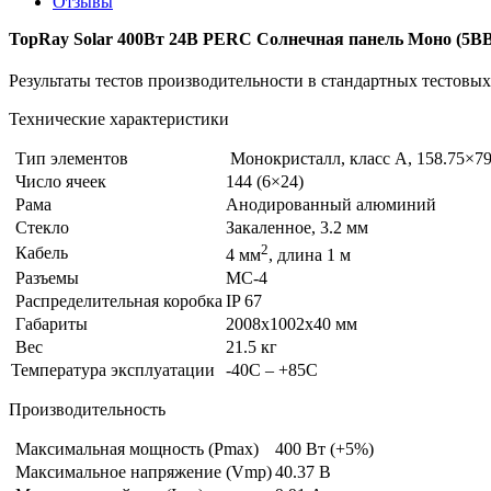
Отзывы
TopRay Solar 400Вт 24В PERC Солнечная панель Моно (5BB
Результаты тестов производительности в стандартных тестовых
Технические характеристики
Тип элементов
Монокристалл, класс А, 158.75×79
Число ячеек
144 (6×24)
Рама
Анодированный алюминий
Стекло
Закаленное, 3.2 мм
2
Кабель
4 мм
, длина 1 м
Разъемы
МС-4
Распределительная коробка
IP 67
Габариты
2008x1002x40 мм
Вес
21.5 кг
Температура эксплуатации
-40С – +85С
Производительность
Максимальная мощность (Pmax)
400 Вт (+5%)
Максимальное напряжение (Vmp)
40.37 В