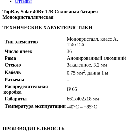
Отзывы
TopRay Solar 40Вт 12В Солнечная батарея
Монокристаллическая
ТЕХНИЧЕСКИЕ ХАРАКТЕРИСТИКИ
Монокристалл, класс А,
Тип элементов
156х156
Число ячеек
36
Рама
Анодированный алюминий
Стекло
Закаленное, 3.2 мм
2
Кабель
0.75 мм
, длина 1 м
Разъемы
–
Распределительная
IP 65
коробка
Габариты
661х402х18 мм
о
о
Температура эксплуатации
-40
С – +85
С
ПРОИЗВОДИТЕЛЬНОСТЬ