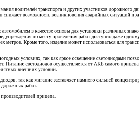
мания водителей транспорта и других участников дорожного д
п снижает возможность возникновения аварийных ситуаций прак
с автомобилем в качестве основы для установки различных зна
предупреждения по месту проведения работ доступно даже одном
трех метров. Кроме того, изделие может использоваться для тр
огодных условиях, так как яркое освещение светодиодами позво
бот. Питание светодиодов осуществляется от АКБ самого прицепа
риятных внешних условий.
диодов, так как мигание заставляет намного сильней концентрир
 дорожных работ.
в производителей прицепа.