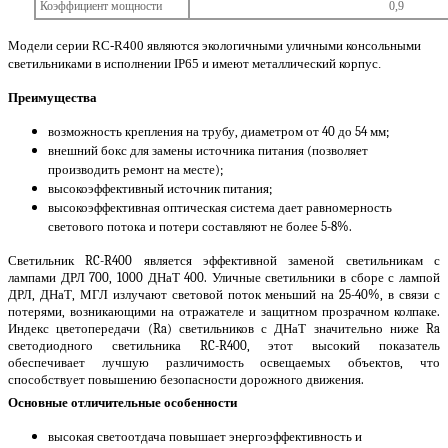
Коэффициент мощности
0,9
Модели серии RC-R400 являются экологичными уличными консольными
светильниками в исполнении IP65 и имеют металлический корпус.
Преимущества
возможность крепления на трубу, диаметром от 40 до 54 мм;
внешний бокс для замены источника питания (позволяет
производить ремонт на месте);
высокоэффективный источник питания;
высокоэффективная оптическая система дает равномерность
светового потока и потери составляют не более 5-8%.
Светильник RC-R400 является эффективной заменой светильникам с
лампами ДРЛ 700, 1000 ДНаТ 400. Уличные светильники в сборе с лампой
ДРЛ, ДНаТ, МГЛ излучают световой поток меньший на 25-40%, в связи с
потерями, возникающими на отражателе и защитном прозрачном колпаке.
Индекс цветопередачи (Ra) светильников с ДНаТ значительно ниже Ra
светодиодного светильника RC-R400, этот высокий показатель
обеспечивает лучшую различимость освещаемых объектов, что
способствует повышению безопасности дорожного движения.
Основные отличительные особенности
высокая светоотдача повышает энергоэффективность и