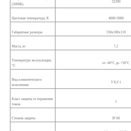
32200
(5000К)
Цветовая температура, К
4000-5000
Габаритные размеры
550x180x110
Масса, кг
7,2
Температура эксплуатации,
от -60°С до +50°С
°С
Вид климатического
УХЛ 1
исполнения
Класс защиты от поражения
1
током
Степень защиты
IP 66