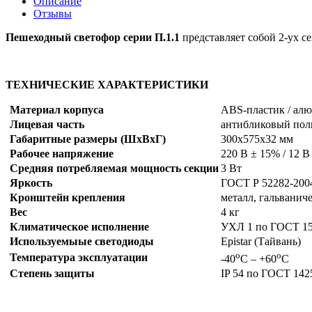
Описание
Отзывы
Пешеходный светофор серии П.1.1
представляет собой 2-ух 
ТЕХНИЧЕСКИЕ ХАРАКТЕРИСТИКИ
Материал корпуса
ABS-пластик / ал
Лицевая часть
антибликовый пол
Габаритные размеры (ШхВхГ)
300х575х32 мм
Рабочее напряжение
220 В ± 15% / 12 В
Средняя потребляемая мощность секции
3 Вт
Яркость
ГОСТ Р 52282-200
Кронштейн крепления
металл, гальванич
Вес
4 кг
Климатическое исполнение
УХЛ 1 по ГОСТ 1
Используемыые светодиоды
Epistar (Тайвань)
о
о
Температура эксплуатации
-40
С – +60
С
Степень защиты
IP 54 по ГОСТ 142