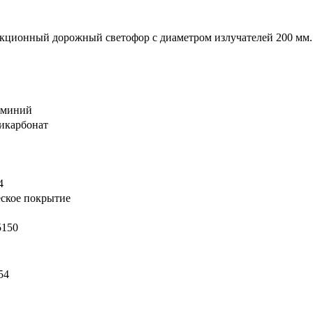
секционный дорожный светофор с диаметром излучателей 200 мм.
юминий
икарбонат
4
еское покрытие
5150
54