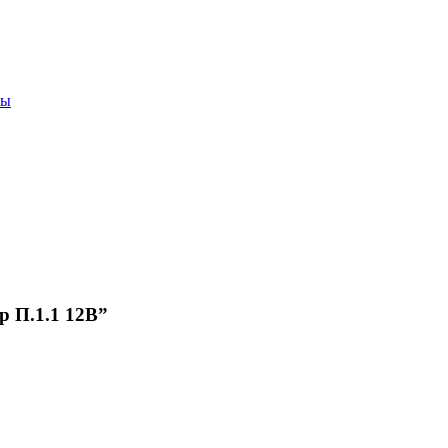
ры
р П.1.1 12В”