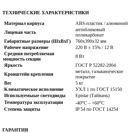
ТЕХНИЧЕСКИЕ ХАРАКТЕРИСТИКИ
Материал корпуса
ABS-пластик / алюминий
антибликовый
Лицевая часть
поликарбонат
Габаритные размеры (ШхВхГ)
760х390х32 мм
Рабочее напряжение
220 В ± 15% / 12 В
Средняя потребляемая
8 Вт
мощность секции
Яркость
ГОСТ Р 52282-2004
металл, гальваническое
Кронштейн крепления
покрытие
Вес
5 кг
Климатическое исполнение
УХЛ 1 по ГОСТ 15150
Используемыые светодиоды
Epistar (Тайвань)
о
о
Температура эксплуатации
-40
С – +60
С
Степень защиты
IP 54 по ГОСТ 14254
ГАРАНТИЯ