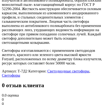
излучателя и антибликового поликарбоната, образуя плоский
монолитный пыле- влагозащищённый корпус по ГОСТ Р
52290-2004. Жесткость конструкции обеспечивается силовым
каркасом, выполненным из алюминиевого анодированного
профиля, и стальных соединительных элементов с
гальваническим покрытием. Лицевая часть светофора
выполнена из антибликового поликарбоната без применения
рассевающих линз, ухудшающих видимость информации на
светофоре при прямом попадании солнечных лучей. Каждый
светофор дополнительно может быть оснащен
светозащитными козырьками.
Светофоры изготавливаются с применением светодиодов
желтого, красного или зеленого цвета высокой яркости
Foryard, расположенных по всему диаметру блока излучателя,
ресурс которых составляет более 50000 часов.
Артикул:
Т-7Д2
Категории:
Светодиодные светофоры
,
Светофоры
0 отзыв клиента
0.0
оценка
0
0