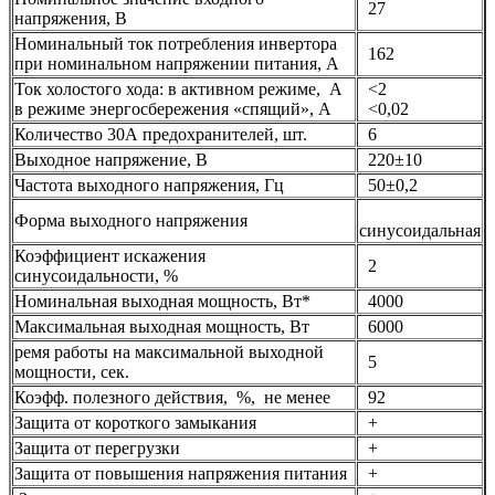
27
напряжения, В
Номинальный ток потребления инвертора
162
при номинальном напряжении питания, А
Ток холостого хода: в активном режиме, А
<2
в режиме энергосбережения «спящий», А
<0,02
Количество 30А предохранителей, шт.
6
Выходное напряжение, В
220±10
Частота выходного напряжения, Гц
50±0,2
Форма выходного напряжения
синусоидальная
Коэффициент искажения
2
синусоидальности, %
Номинальная выходная мощность, Вт*
4000
Максимальная выходная мощность, Вт
6000
ремя работы на максимальной выходной
5
мощности, сек.
Коэфф. полезного действия, %, не менее
92
Защита от короткого замыкания
+
Защита от перегрузки
+
Защита от повышения напряжения питания
+