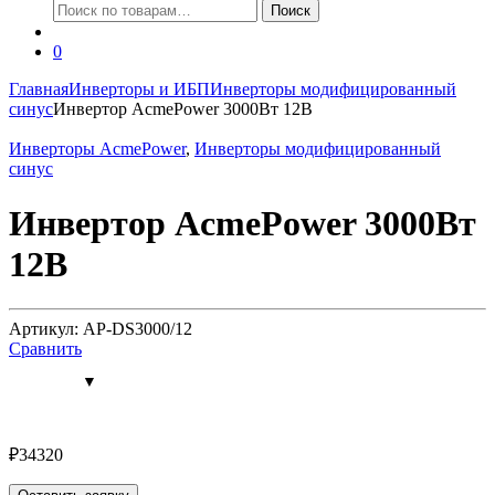
Искать:
Поиск
0
Главная
Инверторы и ИБП
Инверторы модифицированный
синус
Инвертор AcmePower 3000Вт 12В
Инверторы AcmePower
,
Инверторы модифицированный
синус
Инвертор AcmePower 3000Вт
12В
Артикул: AP-DS3000/12
Сравнить
₽
34320