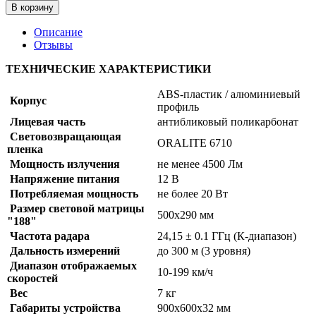
В корзину
Описание
Отзывы
ТЕХНИЧЕСКИЕ ХАРАКТЕРИСТИКИ
ABS-пластик / алюминиевый
Корпус
профиль
Лицевая часть
антибликовый поликарбонат
Световозвращающая
ORALITE 6710
пленка
Мощность излучения
не менее 4500 Лм
Напряжение питания
12 В
Потребляемая мощность
не более 20 Вт
Размер световой матрицы
500х290 мм
"188"
Частота радара
24,15 ± 0.1 ГГц (К-диапазон)
Дальность измерений
до 300 м (3 уровня)
Диапазон отображаемых
10-199 км/ч
скоростей
Вес
7 кг
Габариты устройства
900х600х32 мм