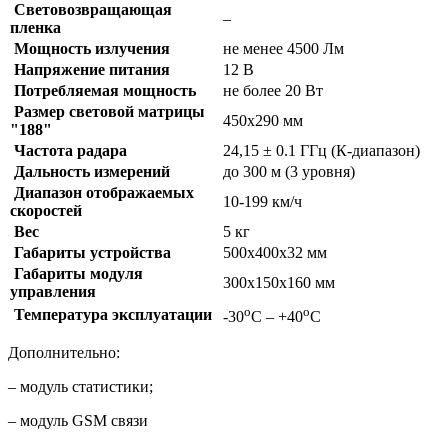
Световозвращающая
–
пленка
Мощность излучения
не менее 4500 Лм
Напряжение питания
12 В
Потребляемая мощность
не более 20 Вт
Размер световой матрицы
450х290 мм
"188"
Частота радара
24,15 ± 0.1 ГГц (К-диапазон)
Дальность измерений
до 300 м (3 уровня)
Диапазон отображаемых
10-199 км/ч
скоростей
Вес
5 кг
Габариты устройства
500х400х32 мм
Габариты модуля
300х150х160 мм
управления
о
о
Температура эксплуатации
-30
С – +40
С
Дополнительно:
– модуль статистики;
– модуль GSM связи