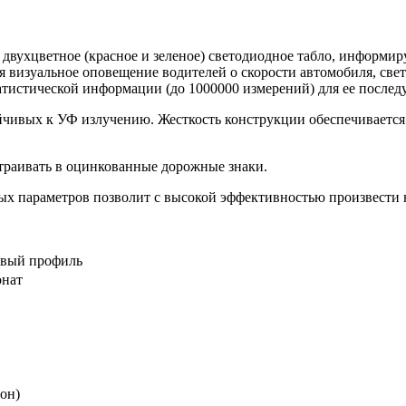
 двухцветное (красное и зеленое) светодиодное табло, информи
я визуальное оповещение водителей о скорости автомобиля, све
татистической информации (до 1000000 измерений) для ее послед
ойчивых к УФ излучению. Жесткость конструкции обеспечивает
траивать в оцинкованные дорожные знаки.
х параметров позволит с высокой эффективностью произвести н
евый профиль
онат
зон)