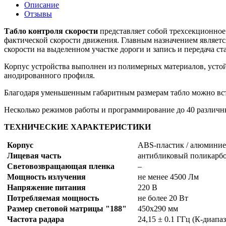
Описание
Отзывы
Табло контроля скорости
представляет собой трехсекционное
фактической скорости движения. Главным назначением являетс
скорости на выделенном участке дороги и запись и передача с
Корпус устройства выполнен из полимерных материалов, уст
анодированного профиля.
Благодаря уменьшенным габаритным размерам табло можно вс
Несколько режимов работы и программирование до 40 различны
ТЕХНИЧЕСКИЕ ХАРАКТЕРИСТИКИ
Корпус
ABS-пластик / алюмини
Лицевая часть
антибликовый поликарб
Световозвращающая пленка
–
Мощность излучения
не менее 4500 Лм
Напряжение питания
220 В
Потребляемая мощность
не более 20 Вт
Размер световой матрицы "188"
450х290 мм
Частота радара
24,15 ± 0.1 ГГц (К-диапа