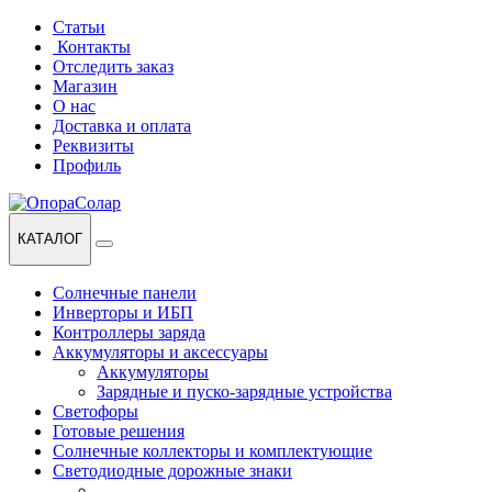
Перейти
Перейти
Статьи
к
к
Контакты
навигации
содержанию
Отследить заказ
Магазин
О нас
Доставка и оплата
Реквизиты
Профиль
КАТАЛОГ
Солнечные панели
Инверторы и ИБП
Контроллеры заряда
Аккумуляторы и аксессуары
Аккумуляторы
Зарядные и пуско-зарядные устройства
Светофоры
Готовые решения
Солнечные коллекторы и комплектующие
Светодиодные дорожные знаки