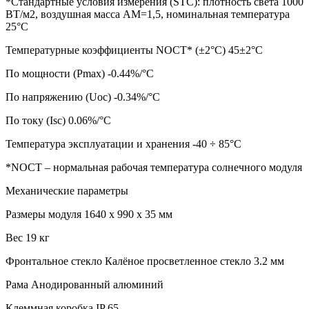
*Стандартные условия измерения (STC): плотность света 1000
ВТ/м2, воздушная масса АМ=1,5, номинальная температура
25°С
Температурные коэффициенты NOCT* (±2°С) 45±2°C
По мощности (Pmax) -0.44%/°C
По напряжению (Uoc) -0.34%/°C
По току (Isc) 0.06%/°C
Температура эксплуатации и хранения -40 ÷ 85°C
*NOCT – нормальная рабочая температура солнечного модуля
Механические параметры
Размеры модуля 1640 х 990 х 35 мм
Вес 19 кг
Фронтальное стекло Калёное просветленное стекло 3.2 мм
Рама Анодированный алюминий
Клеммная коробка IP 65