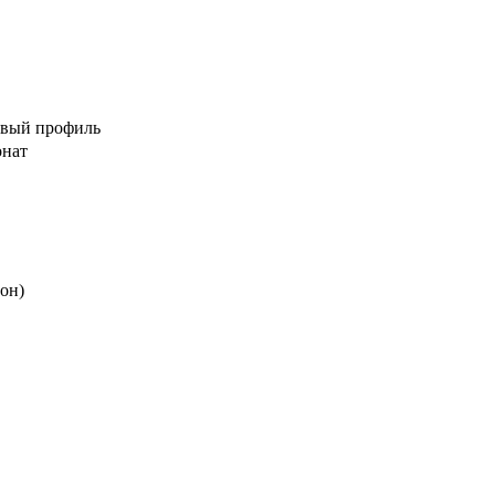
евый профиль
онат
зон)