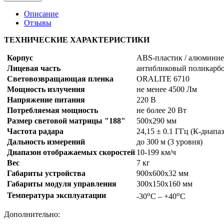
Описание
Отзывы
ТЕХНИЧЕСКИЕ ХАРАКТЕРИСТИКИ
Корпус
ABS-пластик / алюмини
Лицевая часть
антибликовый поликарб
Световозвращающая пленка
ORALITE 6710
Мощность излучения
не менее 4500 Лм
Напряжение питания
220 В
Потребляемая мощность
не более 20 Вт
Размер световой матрицы "188"
500х290 мм
Частота радара
24,15 ± 0.1 ГГц (К-диапа
Дальность измерений
до 300 м (3 уровня)
Диапазон отображаемых скоростей
10-199 км/ч
Вес
7 кг
Габариты устройства
900х600х32 мм
Габариты модуля управления
300х150х160 мм
о
о
Температура эксплуатации
-30
С – +40
С
Дополнительно: