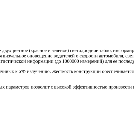
 двухцветное (красное и зеленое) светодиодное табло, информи
я визуальное оповещение водителей о скорости автомобиля, све
татистической информации (до 1000000 измерений) для ее послед
ойчивых к УФ излучению. Жесткость конструкции обеспечивает
х параметров позволит с высокой эффективностью произвести н